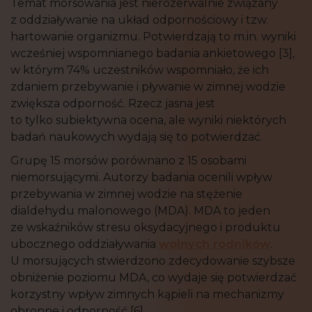
Temat morsowania jest nierozerwalnie związany
z oddziaływanie na układ odpornościowy i tzw.
hartowanie organizmu. Potwierdzają to m.in. wyniki
wcześniej wspomnianego badania ankietowego [3],
w którym 74% uczestników wspomniało, że ich
zdaniem przebywanie i pływanie w zimnej wodzie
zwiększa odporność. Rzecz jasna jest
to tylko subiektywna ocena, ale wyniki niektórych
badań naukowych wydają się to potwierdzać.
Grupę 15 morsów porównano z 15 osobami
niemorsującymi. Autorzy badania ocenili wpływ
przebywania w zimnej wodzie na stężenie
dialdehydu malonowego (MDA). MDA to jeden
ze wskaźników stresu oksydacyjnego i produktu
ubocznego oddziaływania
wolnych rodników
.
U morsujących stwierdzono zdecydowanie szybsze
obniżenie poziomu MDA, co wydaje się potwierdzać
korzystny wpływ zimnych kąpieli na mechanizmy
obronne i odporność [6].