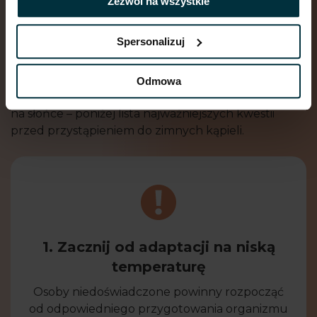
Zezwól na wszystkie
Krótki poradnik jak rozpocząć
morsowanie
Spersonalizuj
Mając pewność co do braku przeciwwskazań
zdrowotnych, możesz zaczynać przygodę
Odmowa
z morsowaniem. Nie porywaj się jednak z motyką
na słońce – poniżej lista najważniejszych kwestii
przed przystąpieniem do zimnych kąpieli.
1. Zacznij od adaptacji na niską
temperaturę
Osoby niedoświadczone powinny rozpocząć
od odpowiedniego przygotowania organizmu