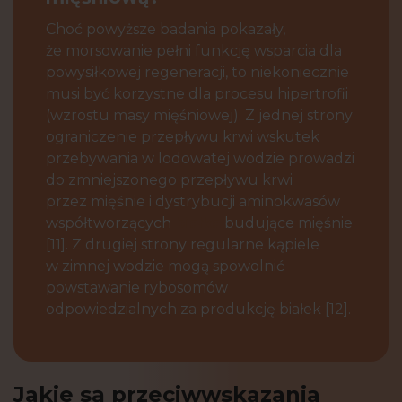
Choć powyższe badania pokazały,
że morsowanie pełni funkcję wsparcia dla
powysiłkowej regeneracji, to niekoniecznie
musi być korzystne dla procesu hipertrofii
(wzrostu masy mięśniowej). Z jednej strony
ograniczenie przepływu krwi wskutek
przebywania w lodowatej wodzie prowadzi
do zmniejszonego przepływu krwi
przez mięśnie i dystrybucji aminokwasów
współtworzących
białka
budujące mięśnie
[11]. Z drugiej strony regularne kąpiele
w zimnej wodzie mogą spowolnić
powstawanie rybosomów
odpowiedzialnych za produkcję białek [12].
Jakie są przeciwwskazania