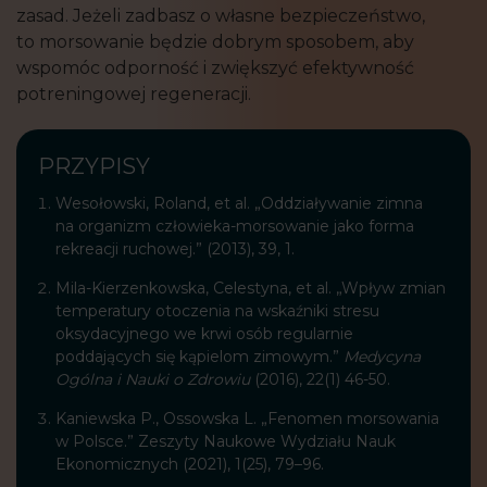
zasad. Jeżeli zadbasz o własne bezpieczeństwo,
to morsowanie będzie dobrym sposobem, aby
wspomóc odporność i zwiększyć efektywność
potreningowej regeneracji.
PRZYPISY
Wesołowski, Roland, et al. „Oddziaływanie zimna
na organizm człowieka-morsowanie jako forma
rekreacji ruchowej.” (2013), 39, 1.
Mila-Kierzenkowska, Celestyna, et al. „Wpływ zmian
temperatury otoczenia na wskaźniki stresu
oksydacyjnego we krwi osób regularnie
poddających się kąpielom zimowym.”
Medycyna
Ogólna i Nauki o Zdrowiu
(2016), 22(1) 46-50.
Kaniewska P., Ossowska L. „Fenomen morsowania
w Polsce.” Zeszyty Naukowe Wydziału Nauk
Ekonomicznych (2021), 1(25), 79–96.