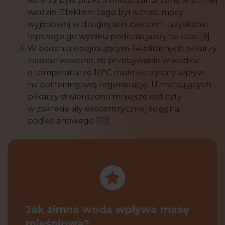
kolarzy była przez 5 minut zanurzona w zimnej
wodzie. Efektem tego był wzrost mocy
wyjściowej w drugiej serii ćwiczeń i uzyskanie
lepszego go wyniku podczas jazdy na czas [9].
W badaniu obejmującym 24 elitarnych piłkarzy
zaobserwowano, że przebywanie w wodzie
o temperaturze 10°C miało korzystny wpływ
na potreningową regenerację. U morsujących
piłkarzy stwierdzono mniejsze deficyty
w zakresie siły ekscentrycznej ścięgna
podkolanowego [10].
Jak zimna woda wpływa masę
mięśniową?