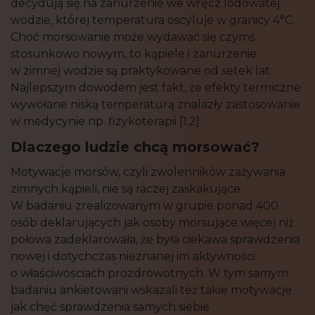
decydują się na zanurzenie we wręcz lodowatej
wodzie, której temperatura oscyluje w granicy 4°C.
Choć morsowanie może wydawać się czymś
stosunkowo nowym, to kąpiele i zanurzenie
w zimnej wodzie są praktykowane od setek lat.
Najlepszym dowodem jest fakt, że efekty termiczne
wywołane niską temperaturą znalazły zastosowanie
w medycynie np. fizykoterapii [1,2].
Dlaczego ludzie chcą morsować?
Motywacje morsów, czyli zwolenników zażywania
zimnych kąpieli, nie są raczej zaskakujące.
W badaniu zrealizowanym w grupie ponad 400
osób deklarujących jak osoby morsujące więcej niż
połowa zadeklarowała, że była ciekawa sprawdzenia
nowej i dotychczas nieznanej im aktywności
o właściwościach prozdrowotnych. W tym samym
badaniu ankietowani wskazali też takie motywacje
jak chęć sprawdzenia samych siebie