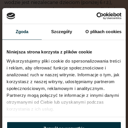
wodzie jest niezalecane dzieciom (poniżej 6 r.ż.),
kobietom w ciąży, osobom pod wpływem alkoholu
i innych substancji psychoaktywnych, a także
każdemu w stanie przesadnego zmęczenia.
Zgoda
Szczegóły
O plikach cookies
Negatywne skutki morsowania
Nie można przejść obojętnie wobec ryzyka
związanego z morsowaniem. Lodowata woda
Niniejsza strona korzysta z plików cookie
ma realny wpływ na zdrowie fizyczne,
Wykorzystujemy pliki cookie do spersonalizowania treści
a oddziaływanie wyjątkowo niskiej temperatury
i reklam, aby oferować funkcje społecznościowe i
zwiększa ryzyko wyziębienia organizmu (hipotermii).
analizować ruch w naszej witrynie. Informacje o tym, jak
Następstwami hipotermii są m.in. spłycenie oddechu,
korzystasz z naszej witryny, udostępniamy partnerom
pogorszenie skupienia czy przyspieszenia pracy
społecznościowym, reklamowym i analitycznym.
mięśnia sercowego. Ponadto zbyt długie
Partnerzy mogą połączyć te informacje z innymi danymi
oddziaływanie zimna może spowodować
otrzymanymi od Ciebie lub uzyskanymi podczas
odmrożenie placów rąk i stóp. Intensywne
korzystania z ich usług.
odmrożenie może jednak zakończyć się martwicą
tkanek, co w konsekwencji będzie wymagać ich
amputacji!