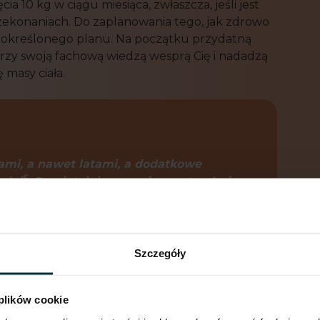
cia 10 kg w ciągu miesiąca, zwłaszcza, jeśli jest
rzekonaniach. Do zaplanowania tego, jak zdrowo
ę określonego planu. Na początku przydatną
órzy swoją fachową wiedzą wesprą Cię i nadadzą
 masy ciała.
ami, a nawet latami, a dodatkowe
5
odni
. Pamiętaj, że organizm potrzebuje
ają trudne,
p
onieważ
zmiana nawyków
i własnego ciała, ciężkiej pracy
Szczegóły
 plików cookie