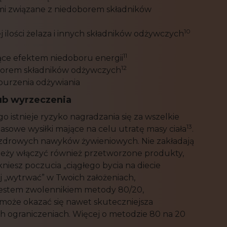
mi związane z niedoborem składników
10
 ilości żelaza i innych składników odżywczych
11
ące efektem niedoboru energii
12
doborem składników odżywczych
aburzenia odżywiania
lub wyrzeczenia
istnieje ryzyko nagradzania się za wszelkie
13
asowe wysiłki mające na celu utratę masy ciała
.
 zdrowych nawyków żywieniowych. Nie zakładają
należy włączyć również przetworzone produkty,
niesz poczucia „ciągłego bycia na diecie
j „wytrwać” w Twoich założeniach,
Jestem zwolennikiem metody 80/20,
 może okazać się nawet skuteczniejsza
ych ograniczeniach. Więcej o metodzie 80 na 20