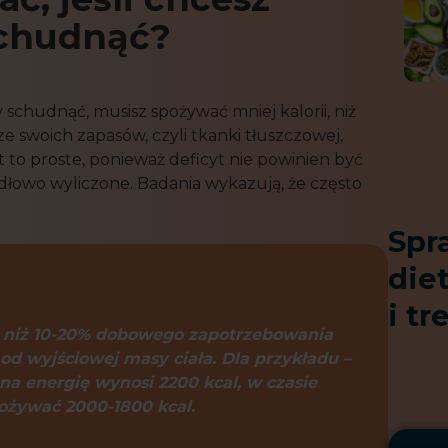
schudnąć?
schudnąć, musisz spożywać mniej kalorii, niż
 swoich zapasów, czyli tkanki tłuszczowej,
t to proste, ponieważ deficyt nie powinien być
łowo wyliczone. Badania wykazują, że często
Spr
die
i tr
ze niż 10-20% dobowego zapotrzebowania
 od wyjściowej masy ciała. Dla przykładu –
a energię wynosi 2200 kcal, w czasie
ożywać 2000-1800 kcal.