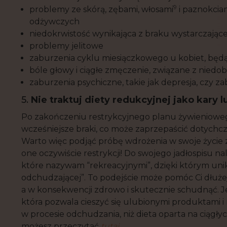
9
problemy ze skórą, zębami, włosami
i paznokcia
odżywczych
niedokrwistość wynikająca z braku wystarczającej
problemy jelitowe
zaburzenia cyklu miesiączkowego u kobiet, będ
bóle głowy i ciągłe zmęczenie, związane z nie
zaburzenia psychiczne, takie jak depresja, czy z
5.
Nie traktuj diety redukcyjnej jako kary 
Po zakończeniu restrykcyjnego planu żywieniowego 
wcześniejsze braki, co może zaprzepaścić dotychcz
Warto więc podjąć próbę wdrożenia w swoje życie
one oczywiście restrykcji! Do swojego jadłospisu 
które nazywam “rekreacyjnymi”, dzięki którym unik
odchudzającej”. To podejście może pomóc Ci dłuże
a w konsekwencji zdrowo i skutecznie schudnąć. 
która pozwala cieszyć się ulubionymi produktami i
w procesie odchudzania, niż dieta oparta na ciągł
możesz przeczytać
tutaj
.