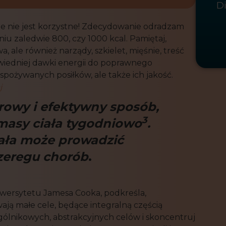
D
ale nie jest korzystne! Zdecydowanie odradzam
niu zaledwie 800, czy 1000 kcal. Pamiętaj,
, ale również narządy, szkielet, mięśnie, treść
iedniej dawki energii do poprawnego
 spożywanych posiłków, ale także ich jakość.
j
rowy i efektywny sposób,
3
 masy ciała tygodniowo
.
iała może prowadzić
zeregu chorób
.
wersytetu Jamesa Cooka, podkreśla,
ają małe cele, będące integralną częścią
ólnikowych, abstrakcyjnych celów i skoncentruj