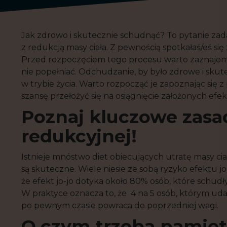
Jak zdrowo i skutecznie schudnąć? To pytanie zad
z redukcją masy ciała. Z pewnością spotkałaś/eś s
Przed rozpoczęciem tego procesu warto zaznajomić 
nie popełniać. Odchudzanie, by było zdrowe i skut
w trybie życia. Warto rozpocząć je zapoznając się
szansę przełożyć się na osiągnięcie założonych efe
Poznaj kluczowe zasa
redukcyjnej!
Istnieje mnóstwo diet obiecujących utratę masy ciał
są skuteczne. Wiele niesie ze sobą ryzyko efektu jo
że efekt jo-jo dotyka około 80% osób, które schudł
W praktyce oznacza to, że 4 na 5 osób, którym uda
po pewnym czasie powraca do poprzedniej wagi.
O
czym trzeba pamięta