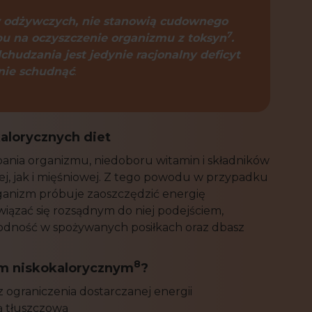
ów odżywczych, nie stanowią cudownego
7
obu na oczyszczenie organizmu z toksyn
.
udzania jest jedynie racjonalny deficyt
znie schudnąć
.
alorycznych diet
ania organizmu, niedoboru witamin i składników
ej, jak i mięśniowej. Z tego powodu w przypadku
organizm próbuje zaoszczędzić energię
iązać się rozsądnym do niej podejściem,
dność w spożywanych posiłkach oraz dbasz
8
om niskokalorycznym
?
z ograniczenia dostarczanej energii
ką tłuszczową