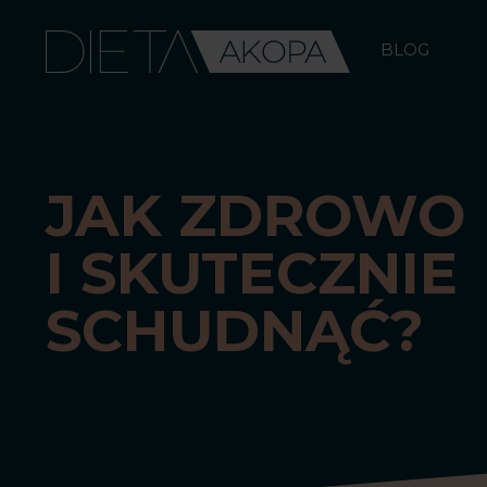
Skip
to
BLOG
content
JAK ZDROWO
I SKUTECZNIE
SCHUDNĄĆ?