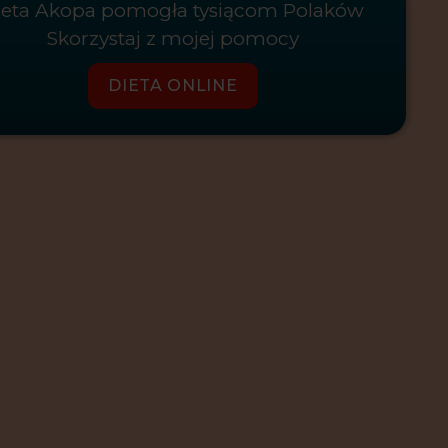
ieta Akopa pomogła tysiącom Polaków
Skorzystaj z mojej pomocy
DIETA ONLINE