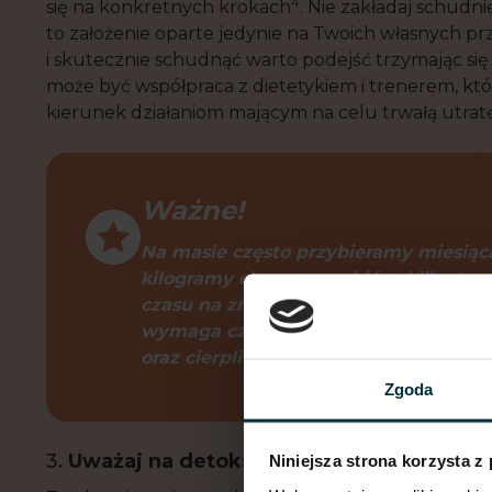
4
się na konkretnych krokach
. Nie zakładaj schudnię
to założenie oparte jedynie na Twoich własnych p
i skutecznie schudnąć warto podejść trzymając si
może być współpraca z dietetykiem i trenerem, kt
kierunek działaniom mającym na celu trwałą utratę
Ważne!
Na masie często przybieramy miesiąc
kilogramy chcemy zgubić w kilka tyg
czasu na zmiany. Początki często byw
wymaga czasu, konsekwencji, akceptacj
oraz cierpliwości
.
Zgoda
3.
Uważaj na detoksy sokowe
Niniejsza strona korzysta z