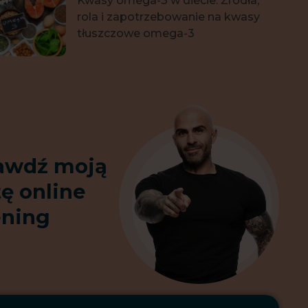
Kwasy omega-3 w diecie. Źródła,
rola i zapotrzebowanie na kwasy
tłuszczowe omega-3
awdź moją
tę online
ening