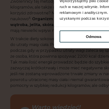
Wykorzystujemy pliki cookie 
Zwolennicy tej metody twierdzą, że nie tylko sk
ruch w naszej witrynie. Inf
kilogramów, ale także oczyszcza organizm z toksyn
reklamowym i analitycznym. 
korzyści zdrowotne? Niestety, wymienione wyżej ko
6
uzyskanymi podczas korzysta
naukowo
.
Organizm naturalnie oczyszcza się p
wątroba, jelita, skóra, płuca i nerki.
Aktualne bada
mają niewielki wpływ na proces detoksykacji.
Odmowa
W trakcie diety sokowej ilość spożywanych kalorii j
do utraty masy ciała. Przeciętne dzienne spożycie k
podczas gdy w przypadku utraty wagi zaleca się sp
że osoba, która powinna spożywać 2200 kcal dzienni
Tak mała ilość energiii prowadzić będzie do szybki
zazwyczaj krótkotrwały i może mieć negatywne sku
jeśli nie zostaną wprowadzone trwałe zmiany w na
powrotu utraconej masy ciała i niemal gwarantowa
pomocny w szybkiej redukcji kilogramów, ale odbyw
Warto wiedzieć!