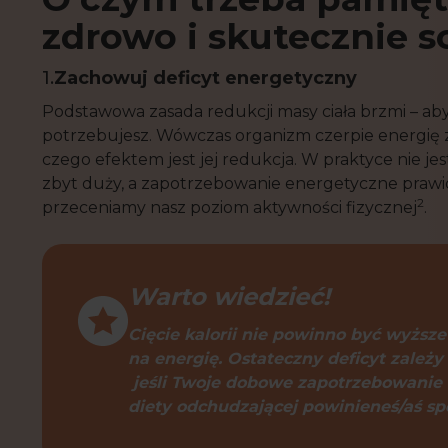
zdrowo i skutecznie 
1.
Zachowuj deficyt energetyczny
Podstawowa zasada redukcji masy ciała brzmi – aby 
potrzebujesz. Wówczas organizm czerpie energię ze
czego efektem jest jej redukcja. W praktyce nie jes
zbyt duży, a zapotrzebowanie energetyczne prawid
2
przeceniamy nasz poziom aktywności fizycznej
.
Warto wiedzieć!
Cięcie kalorii nie powinno być wyżs
na energię. Ostateczny deficyt zależy
jeśli Twoje dobowe zapotrzebowanie n
diety odchudzającej powinieneś/aś sp