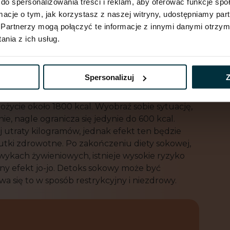
do spersonalizowania treści i reklam, aby oferować funkcje sp
utecznie pozwala pozbyć się nadprogramowych
ormacje o tym, jak korzystasz z naszej witryny, udostępniamy p
. Czy oczyszczanie sokiem rzeczywiście przynosi
Partnerzy mogą połączyć te informacje z innymi danymi otrzym
rzyści nie zostały jeszcze potwierdzone
nia z ich usług.
oprzez działanie narządów takich jak
nia wskazują, że dieta lub unikanie jedzenia
Spersonalizuj
Z
est drastycznie ograniczona, co prowadzi
alorii przez człowieka wynosi około 2200 kcal,
ożycie około 1800 kcal. Wyobraź sobie sytuację,
e, nagle ogranicza się jedynie do 600 kcal.
ej utraty kilogramów, jednak efekt ten będzie
tki zdrowotne. Po zakończeniu diety sokowej,
wykach żywieniowych, istnieje wysokie ryzyko
ny efekt jo-jo. Detoks sokowy może być
a się to w sposób restrykcyjny i niezdrowy.