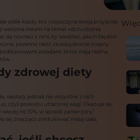
aje sobie każdy, kto rozpoczyna swoją przygodę
Więc
ię z wieloma mitami na temat odchudzania.
się również z nimi, by wiedzieć, jakich błędów
eczne, powinno nieść za sobą istotne zmiany
 z podstawowymi zasadami, które mają realną
któw.
dy zdrowej diety
a, niestety jednak nie wszystkie z nich
-jo, czyli powrotu utraconej wagi. Okazuje się,
1
y więcej niż 10%, w sposób zamierzony
.
ło się znacząco zredukować masę ciała,
ć, jeśli chcesz