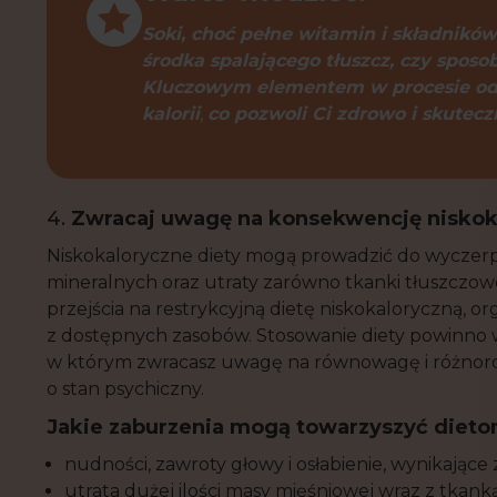
Soki, choć pełne witamin i składnik
środka spalającego tłuszcz, czy spos
Kluczowym elementem w procesie odch
kalorii
,
co pozwoli Ci zdrowo i skutec
4.
Zwracaj uwagę na konsekwencję niskok
Niskokaloryczne diety mogą prowadzić do wyczerp
mineralnych oraz utraty zarówno tkanki tłuszczow
przejścia na restrykcyjną dietę niskokaloryczną, 
z dostępnych zasobów. Stosowanie diety powinno w
w którym zwracasz uwagę na równowagę i różnoro
o stan psychiczny.
Jakie zaburzenia mogą towarzyszyć diet
nudności, zawroty głowy i osłabienie, wynikające 
utrata dużej ilości masy mięśniowej wraz z tkan