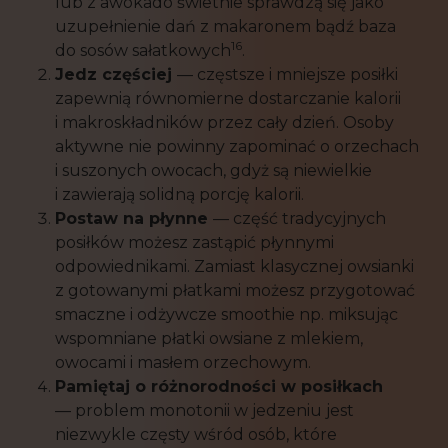
lub z awokado świetnie sprawdzą się jako
uzupełnienie dań z makaronem bądź baza
16
do sosów sałatkowych
.
Jedz częściej
— częstsze i mniejsze posiłki
zapewnią równomierne dostarczanie kalorii
i makroskładników przez cały dzień. Osoby
aktywne nie powinny zapominać o orzechach
i suszonych owocach, gdyż są niewielkie
i zawierają solidną porcję kalorii.
Postaw na płynne
— część tradycyjnych
posiłków możesz zastąpić płynnymi
odpowiednikami. Zamiast klasycznej owsianki
z gotowanymi płatkami możesz przygotować
smaczne i odżywcze smoothie np. miksując
wspomniane płatki owsiane z mlekiem,
owocami i masłem orzechowym.
Pamiętaj o różnorodności w posiłkach
— problem monotonii w jedzeniu jest
niezwykle częsty wśród osób, które