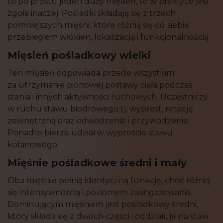
to po prostu jeden duży mięsień, to w praktyce jest
zgoła inaczej. Pośladki składają się z trzech
pomniejszych mięśni, które różnią się od siebie
przebiegiem włókien, lokalizacją i funkcjonalnością.
Mięsień pośladkowy wielki
Ten mięsień odpowiada przede wszystkim
za utrzymanie pionowej postawy ciała podczas
stania i innych aktywności ruchowych. Uczestniczy
w ruchu stawu biodrowego tj. wyprost, rotację
zewnętrzną oraz odwodzenie i przywodzenie.
Ponadto bierze udział w wyproście stawu
kolanowego.
Mięśnie pośladkowe średni i mały
Oba mięśnie pełnią identyczną funkcję, choć różnią
się intensywnością i poziomem zaangażowania.
Dominującym mięśniem jest pośladkowy średni,
który składa się z dwóch części i oddziałuje na staw