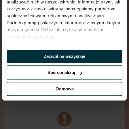
analizować ruch w naszej witrynie. Informacje o tym, jak
Dieta aby zbudować pośladki
korzystasz z naszej witryny, udostępniamy partnerom
— podsumowanie
społecznościowym, reklamowym i analitycznym.
Partnerzy mogą połączyć te informacje z innymi danymi
otrzymanymi od Ciebie lub uzyskanymi podczas
korzystania z ich usług.
Zezwól na wszystkie
Podczas budowania masy mięśni
pośladkowych systematycznie
zwiększaj
Spersonalizuj
kalorie w diecie, dzięki temu
dostarczysz
organizmowi niezbędne składniki wraz
z rosnącym zapotrzebowaniem
Odmowa