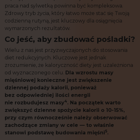
praca nad sylwetką powinna być kompleksowa.
Zdrowy tryb życia, który łatwo może stać się Twoją
codzienną rutyną, jest kluczowy dla osiągnięcia
wymarzonych rezultatów.
Co jeść, aby zbudować pośladki?
Wielu z nas jest przyzwyczajonych do stosowania
diet redukcyjnych. Kluczowe jest jednak
zrozumienie, że kaloryczność diety jest uzależniona
od wyznaczonego celu.
Dla wzrostu masy
mięśniowej konieczne jest zwiększenie
dziennej podaży kalorii, ponieważ
bez odpowiedniej ilości energii
4
nie rozbudujesz masy
. Na początek warto
zwiększyć dzienne spożycie kalorii o 10-15%,
przy czym równocześnie należy obserwować
zachodzące zmiany w cele — to właśnie
5
stanowi podstawę budowania mięśni
.