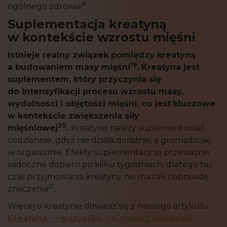
18
ogólnego zdrowia
.
Suplementacja kreatyną
w kontekście wzrostu mięśni
Istnieje realny związek pomiędzy kreatyną
19
a budowaniem masy mięśni
. Kreatyna jest
suplementem, który przyczynia się
do intensyfikacji procesu wzrostu masy,
wydolności i objętości mięśni, co jest kluczowe
w kontekście zwiększenia siły
20
mięśniowej
.
Kreatynę należy suplementować
codziennie, gdyż nie działa doraźnie, a gromadzi się
w organizmie. Efekty suplementacji są przeważnie
widoczne dopiero po kilku tygodniach, dlatego też
czas przyjmowania kreatyny nie ma tak naprawdę
21
znaczenia
.
Więcej o kreatynie dowiesz się z naszego artykułu:
Kreatyna — wszystko, co musisz wiedzieć