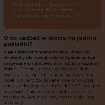
to nie przynoszą korzyści zdrowotnych
i tym samym są mniej wartościowe
6,7
od produktów nieprzetworzonych
.
O co zadbać w diecie na jędrne
pośladki?
Białko stanowi fundament diety, który jest
niezbędny dla rozwoju mięśni i powinien być
spożywany w odpowiednich ilościach każdego
8 9
dnia
.
Proteiny to nie tylko główny budulec
mięśni, ale i wsparcie dla regeneracji organizmu.
Jeżeli Twój cel to zbudowanie masy, to wówczas
warto zwiększyć spożycie białka do 1,6-2,2 g/kilogram
10
masy ciała
. Najlepsze źródła protein to: rośliny
strączkowe, jajka, mięso, ryby czy też mleko i jego
przetwory.