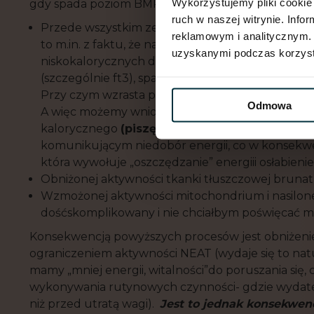
Wykorzystujemy pliki cookie 
gdy spada poziom BMR, ale nie jest to wynik spadku
ruch w naszej witrynie. Inf
Przede wszystkim ze zmian zachodzących w ak
reklamowym i analitycznym. 
to m.in. z faktu, że nasza tkanka tłuszczowa m
uzyskanymi podczas korzysta
niskokalorycznych diet. Między innymi dochod
(szczególnie ft3), spadku poziomu leptyny (tzw. 
Przy czym wzrasta poziom kortyzolu (hormonu str
Odmowa
A więc możemy wnioskować, że czasowe stosowa
kalorycznego
(piszę tu o głębokim deficycie)
komunikującym niedobór energii, co w konsekwe
która wywołuje „oszczędzanie” energiii osłabieni
Obniżonej aktywności tkanki tłuszczowej bruna
Wzmożonej aktywności mitochondrium i nasiloneg
dośćskomplikowany i nie chciałbym poświęcać m
Konsekwencją powyższych procesów jest obniżenie
ograniczeniem aktywności NEAT (wydaje się to natu
mamy „mniej energii, witalności”do poruszania się, 
wykonywania rutynowych czynności- gdzie wydate
niż przed utratą wagi).
Jest to jednak konsekwe