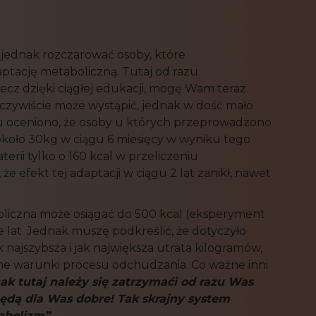
 jednak rozczarować osoby, które
ptację metaboliczną. Tutaj od razu
ecz dzięki ciągłej edukacji, mogę Wam teraz
oczywiście może wystąpić, jednak w dość mało
u oceniono, że osoby u których przeprowadzono
 około 30kg w ciągu 6 miesięcy w wyniku tego
ii tylko o 160 kcal w przeliczeniu
że efekt tej adaptacji w ciągu 2 lat zanikł, nawet
liczna może osiągać do 500 kcal (eksperyment
 lat. Jednak muszę podkreślić, że dotyczyło
najszybsza i jak największa utrata kilogramów,
jne warunki procesu odchudzania. Co ważne inni
ak tutaj nale
ż
y si
ę
zatrzyma
ć
i
od
razu Was
ę
d
ą
dla Was dobre!
Tak skrajny system
abolizm”.