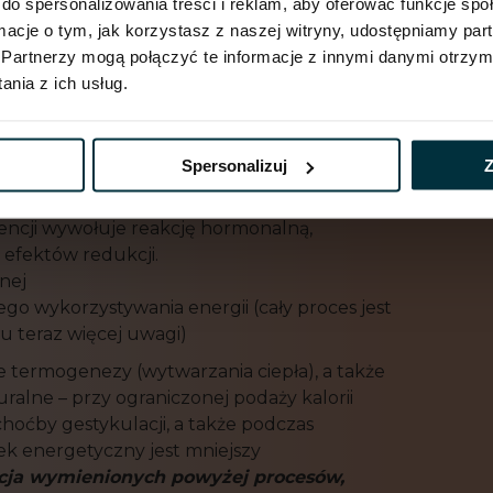
do spersonalizowania treści i reklam, aby oferować funkcje sp
 masy ciała. A więc, z czego wynika adaptacja??
ormacje o tym, jak korzystasz z naszej witryny, udostępniamy p
tywności
gospodarki hormonalnej
(wynika
Partnerzy mogą połączyć te informacje z innymi danymi otrzym
a funkcje endokrynne) czy wpływu
nia z ich usług.
zi do spadku poziomu hormonów tarczycowych
hormonu sytości), insuliny oraz testosteronu.
esu) oraz greliny, (czyli hormonu głodu).
Spersonalizuj
Z
nie deficytu
może być sygnałem dla organizmu
ncji wywołuje reakcję hormonalną,
e efektów redukcji.
tnej
o wykorzystywania energii (cały proces jest
u teraz więcej uwagi)
 termogenezy (wytwarzania ciepła), a także
ralne – przy ograniczonej podaży kalorii
choćby gestykulacji, a także podczas
k energetyczny jest mniejszy
ncja wymienionych powy
ż
ej proces
ó
w,