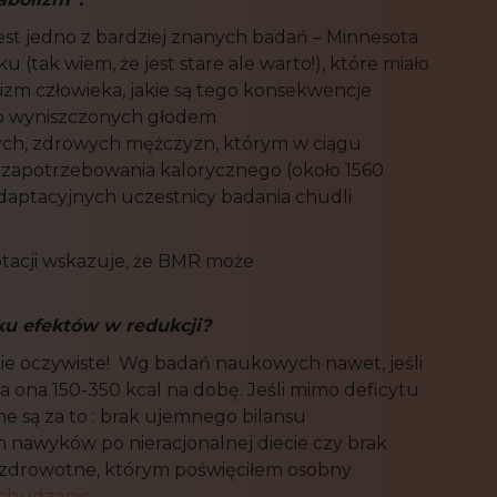
st jedno z bardziej znanych badań – Minnesota
tak wiem, że jest stare ale warto!), które miało
izm człowieka, jakie są tego konsekwencje
ób wyniszczonych głodem
dych, zdrowych mężczyzn, którym w ciągu
 zapotrzebowania kalorycznego (około 1560
adaptacyjnych uczestnicy badania chudli
acji wskazuje, że BMR może
ku efekt
ó
w w
redukcji?
kie oczywiste! Wg badań naukowych nawet, jeśli
a ona 150-350 kcal na dobę. Jeśli mimo deficytu
e są za to : brak ujemnego bilansu
h nawyków po nieracjonalnej diecie czy brak
 zdrowotne, którym poświęciłem osobny
dchudzanie
.