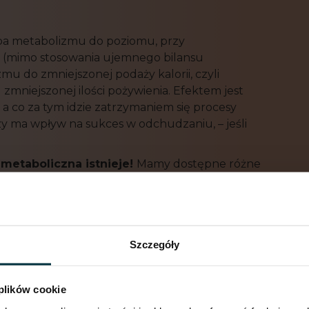
pa metabolizmu do poziomu, przy
 (mimo stosowania ujemnego bilansu
mu do zmniejszonej podaży kalorii, czyli
niejszonej ilości pożywienia. Efektem jest
 co za tym idzie zatrzymaniem się procesy
 czy ma wpływ na sukces w odchudzaniu, – jeśli
 metaboliczna istnieje!
Mamy dostępne różne
niosku, muszę Wam wszystko opisać po kolei :)
 są absolutnie normalnym zjawiskiem
rganizmu. To dość logiczne, że zapotrzebowanie
Szczegóły
chudnie do wartości 60kg. Podczas redukcji
, ale także pewien procent tkanki mięśniowej,
e danej osoby. Jest to normalna konsekwencja
 plików cookie
metaboliczna. Adaptacja pojawia się wtedy,