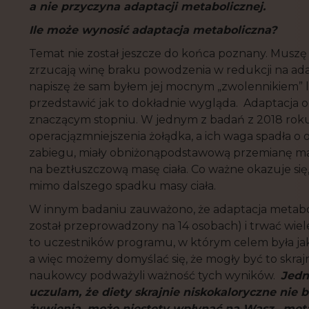
a
nie
przyczyna adaptacji metabolicznej.
Ile mo
ż
e wynosi
ć
adaptacja metaboliczna?
Temat nie został jeszcze do końca poznany. Muszę
zrzucają winę braku powodzenia w redukcji na ada
napiszę że sam byłem jej mocnym „zwolennikiem” l
przedstawić jak to dokładnie wygląda. Adaptacja 
znaczącym stopniu. W jednym z badań z 2018 rok
operacjązmniejszenia żołądka, a ich waga spadła o
zabiegu, miały obniżonąpodstawową przemianę mater
na beztłuszczową masę ciała. Co ważne okazuje się, 
mimo dalszego spadku masy ciała.
W innym badaniu zauważono, że adaptacja metabo
został przeprowadzony na 14 osobach) i trwać wiele
to uczestników programu, w którym celem była jak 
a więc możemy domyślać się, że mogły być to skra
naukowcy podważyli ważność tych wyników.
Jedn
uczulam,
ż
e
diety skrajnie niskokaloryczne nie
b
żywienia, może niestety wpłynąć na Wasz „met