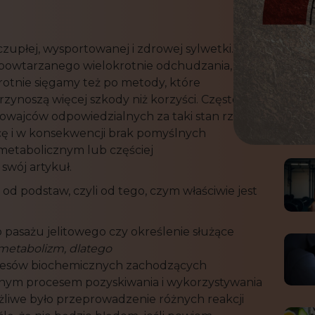
płej, wysportowanej i zdrowej sylwetki.
Więc
 powtarzanego wielokrotnie odchudzania,
rotnie sięgamy też po metody, które
zynoszą więcej szkody niż korzyści. Często,
nowajców odpowiedzialnych za taki stan rzeczy,
cę i w konsekwencji brak pomyślnych
metabolicznym lub częściej
 swój artykuł.
odstaw, czyli od tego, czym właściwie jest
 pasażu jelitowego czy określenie służące
metabolizm, dlatego
ocesów biochemicznych zachodzących
żonym procesem pozyskiwania i wykorzystywania
żliwe było przeprowadzenie różnych reakcji