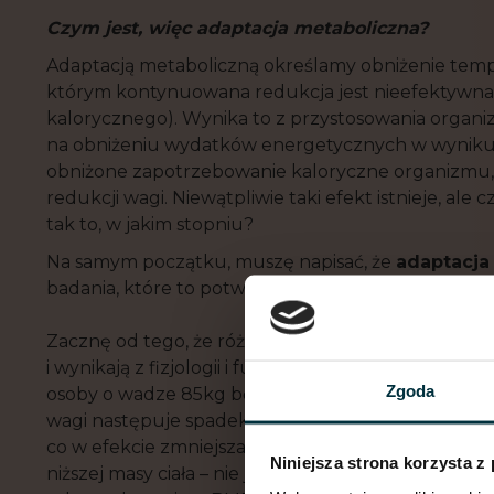
Czym jest, wi
ę
c
adaptacja metaboliczna?
Adaptacją metaboliczną określamy obniżenie tem
którym kontynuowana redukcja jest nieefektywna
kalorycznego). Wynika to z przystosowania organiz
na obniżeniu wydatków energetycznych w wyniku zm
obniżone zapotrzebowanie kaloryczne organizmu, a
redukcji wagi. Niewątpliwie taki efekt istnieje, ale
tak to, w jakim stopniu?
Na samym początku, muszę napisać, że
adaptacja
badania, które to potwierdzają. Lecz by dojść do w
Zacznę od tego, że różnice w poziomie BMR (PPM)
i wynikają z fizjologii i funkcjonowania naszego o
Zgoda
osoby o wadze 85kg będzie wyższe niżwtedy, gdy s
wagi następuje spadek poziomu tkanki tłuszczowej
co w efekcie zmniejsza zapotrzebowanie kaloryczn
Niniejsza strona korzysta z
niższej masy ciała – nie jest to wówczas adaptacja 