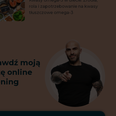
Kwasy omega-3 w diecie. Źródła,
rola i zapotrzebowanie na kwasy
tłuszczowe omega-3
awdź moją
tę online
ening