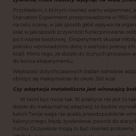
Przykładem, o którym również warto wspomnieć, je
Starvation Experiment przeprowadzone w 1950 roku (
na celu ocenę, w jaki sposób głód wpływa na organ
oraz w jaki sposób przywrócić funkcjonowanie os
po II wojnie światowej. Eksperyment skupiał mło
półroku wprowadzono dietę o wartości połowy ich
kcal). Mimo tego, że doszło do licznych procesów 
do końca eksperymentu.
Większość dotychczasowych badań odnośnie adapt
obniżyć się maksymalnie do około 350 kcal.
Czy adaptacja metaboliczna jest winowajc
ą
bra
W teorii być może tak. W praktyce nie jest to ta
doszło do maksymalnej adaptacji, to będzie wynosił
kalorii Twoja waga nie spada, prawdopodobnie winn
kalorycznego, błędy żywieniowe, powrót do staryc
ruchu. Oczywiście mogą to być również problemy
artykuł –
zaburzenia hormonalne – co utrudnia o