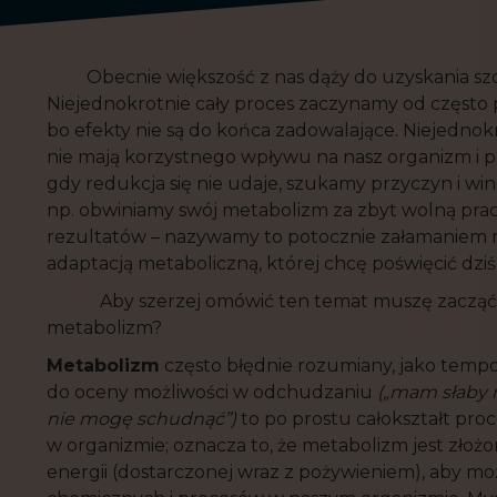
Obecnie większość z nas dąży do uzyskania szczu
Niejednokrotnie cały proces zaczynamy od często
bo efekty nie są do końca zadowalające. Niejednok
nie mają korzystnego wpływu na nasz organizm i pr
gdy redukcja się nie udaje, szukamy przyczyn i wi
np. obwiniamy swój metabolizm za zbyt wolną pra
rezultatów – nazywamy to potocznie załamaniem 
adaptacją metaboliczną, której chcę poświęcić dziś
Aby szerzej omówić ten temat muszę zacząć od p
metabolizm?
Metabolizm
często błędnie rozumiany, jako tempo
do oceny możliwości w odchudzaniu
(„mam słaby 
nie mogę schudnąć”)
to po prostu całokształt pr
w organizmie; oznacza to, że metabolizm jest zło
energii (dostarczonej wraz z pożywieniem), aby mo