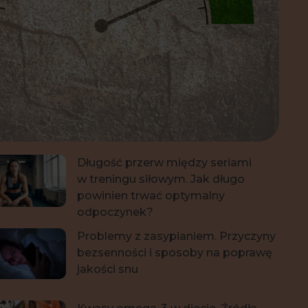
ej wpisów
Jak morsowanie wpływa
na zdrowie? Zalety i korzyści kąpieli
w zimnej wodzie
Długość przerw między seriami
w treningu siłowym. Jak długo
powinien trwać optymalny
odpoczynek?
Problemy z zasypianiem. Przyczyny
bezsenności i sposoby na poprawę
jakości snu