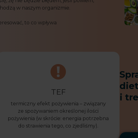
, żę nie będzie błędem, jeśli powiem,
achodzą w naszym organizmie.
eresować, to co wpływa
Spr
die
TEF
i tr
termiczny efekt pożywienia – związany
ze spożywaniem określonej ilości
pożywienia (w skrócie: energia potrzebna
do strawienia tego, co zjedliśmy).