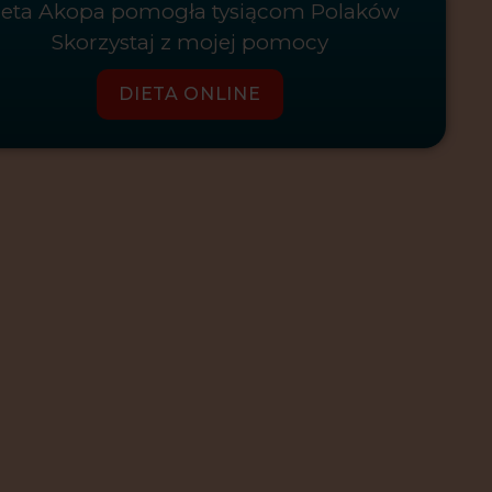
ieta Akopa pomogła tysiącom Polaków
Skorzystaj z mojej pomocy
DIETA ONLINE